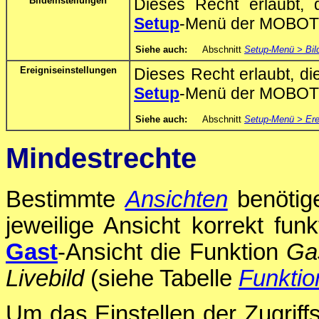
Bildeinstellungen
Dieses Recht erlaubt, 
Setup
-Menü der MOBOTI
Siehe auch:
Abschnitt
Setup-Menü > Bil
Ereigniseinstellungen
Dieses Recht erlaubt, di
Setup
-Menü der MOBOTI
Siehe auch:
Abschnitt
Setup-Menü > Ere
Mindestrechte
Bestimmte
Ansichten
benötig
jeweilige Ansicht korrekt funk
Gast
-Ansicht die Funktion
Gas
Livebild
(siehe Tabelle
Funktio
Um das Einstellen der Zugriff