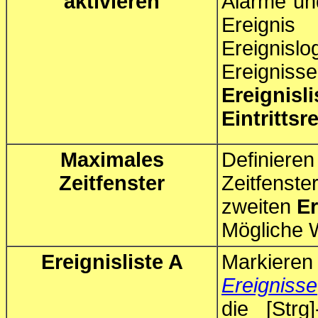
aktivieren
Alarme un
Ereigni
Ereignisl
Ereigni
Ereignisl
Eintrittsr
Maximales
Definieren
Zeitfenster
Zeitfenste
zweiten
Er
Mögliche 
Ereignisliste A
Markieren
Ereignisse
die [Strg