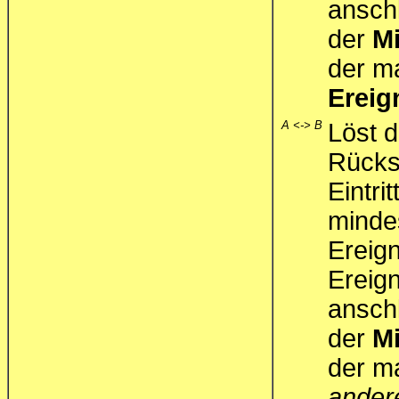
ansch
der
M
der ma
Ereig
A <-> B
Löst d
Rücksi
Eintri
mindes
Ereign
Ereign
ansch
der
M
der ma
ander