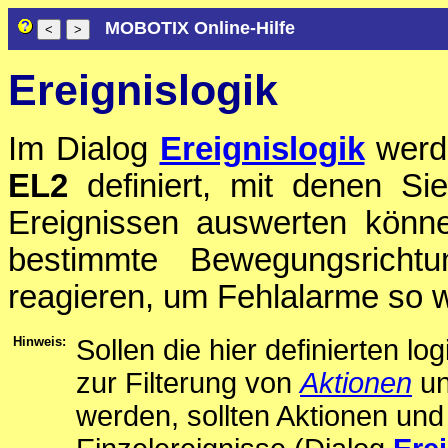
MOBOTIX Online-Hilfe
Ereignislogik
Im Dialog
Ereignislogik
werde
EL2
definiert, mit denen Si
Ereignissen auswerten könn
bestimmte Bewegungsrichtu
reagieren, um Fehlalarme so w
Hinweis:
Sollen die hier definierten l
zur Filterung von
Aktionen
u
werden, sollten Aktionen un