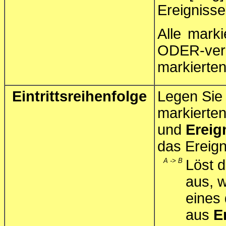
Ereignisse
Alle marki
ODER-verkn
markierten
Eintrittsreihenfolge
Legen Sie 
markierten
und
Ereig
das Ereign
A -> B
Löst d
aus, 
eines 
aus
E