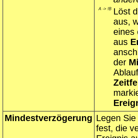
A -> !B
Löst d
aus, 
eines 
aus
E
ansch
der
M
Ablau
Zeitf
marki
Ereig
Mindestverzögerung
Legen Sie 
fest, die 